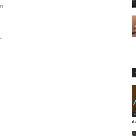
ขา
า
ด
S
Ad