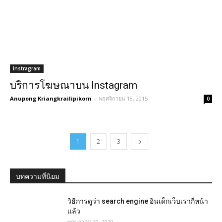
Instragram
บริการโฆษณาบน Instagram
Anupong Kriangkrailipikorn
-
พฤศจิกายน 18, 2015
0
1
2
3
บทความที่นิยม
วิธีการดูว่า search engine อินเด็กเว็บเรากี่หน้า
แล้ว
พฤษภาคม 20, 2010