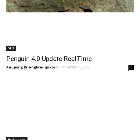
SEO
Penguin 4.0 Update RealTime
Anupong Kriangkrailipikorn
-
พฤษภาคม 1, 2017
0
Instragram