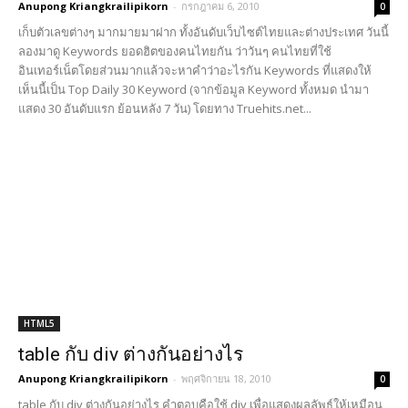
Anupong Kriangkrailipikorn
-
กรกฎาคม 6, 2010
0
เก็บตัวเลขต่างๆ มากมายมาฝาก ทั้งอันดับเว็บไซต์ไทยและต่างประเทศ วันนี้
ลองมาดู Keywords ยอดฮิตของคนไทยกัน ว่าวันๆ คนไทยที่ใช้
อินเทอร์เน็ตโดยส่วนมากแล้วจะหาคำว่าอะไรกัน Keywords ที่แสดงให้
เห็นนี้เป็น Top Daily 30 Keyword (จากข้อมูล Keyword ทั้งหมด นำมา
แสดง 30 อันดับแรก ย้อนหลัง 7 วัน) โดยทาง Truehits.net...
HTML5
table กับ div ต่างกันอย่างไร
Anupong Kriangkrailipikorn
-
พฤศจิกายน 18, 2010
0
table กับ div ต่างกันอย่างไร คำตอบคือใช้ div เพื่อแสดงผลลัพธ์ให้เหมือน