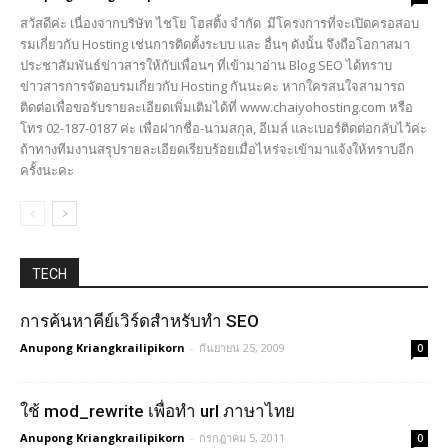
สวัสดีค่ะ เนื่องจากบริษัท ไชโย โฮสติ้ง จำกัด มีโครงการที่จะเปิดครอสอบ
รมเกี่ยวกับ Hosting เช่นการติดตั้งระบบ และ อื่นๆ ดังนั้น จึงถือโอกาสมา
ประชาสัมพันธ์ข่าวสารให้กับเพื่อนๆ ที่เข้ามาอ่าน Blog SEO ได้ทราบ
ข่าวสารการจัดอบรมเกี่ยวกับ Hosting กันนะคะ หากใครสนใจสามารถ
ติดต่อเพื่อขอรับรายละเอียดเพิ่มเติมได้ที่ www.chaiyohosting.com หรือ
โทร 02-187-0187 ค่ะ เพื่อฝากชื่อ-นามสกุล, อีเมล์ และเบอร์ติดต่อกลับไว้ค่ะ
ถ้าทางทีมงานสรุปรายละเอียดเรียบร้อยเมื่อไหร่จะเข้ามาแจ้งให้ทราบอีก
ครั้งนะคะ
TECH
การค้นหาคีย์เวิร์ดสำหรับทำ SEO
Anupong Kriangkrailipikorn
-
กันยายน 25, 2009
0
ใช้ mod_rewrite เพื่อทำ url ภาษาไทย
Anupong Kriangkrailipikorn
-
กรกฎาคม 5, 2011
0