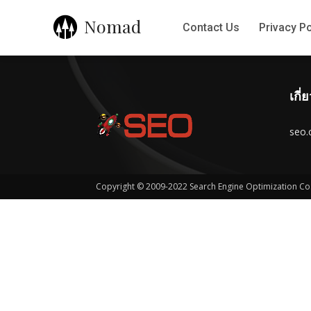
Nomad
Contact Us
Privacy Po
เกี่
seo.c
Copyright © 2009-2022 Search Engine Optimization Co., 