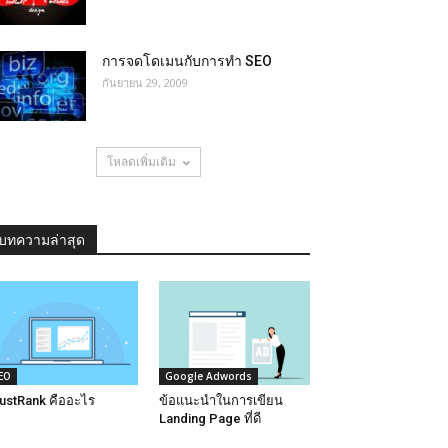
การจดโดเมนกับการทำ SEO
กันยายน 29, 2009
โหลดเพิ่มเติม
บทความล่าสุด
EO
Google Adwords
ustRank คืออะไร
ข้อแนะนำในการเขียน
Landing Page ที่ดี