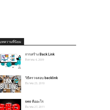
บทความที่นิยม
การสร้าง Back Link
สิงหาคม 4, 2009
วิธีตรวจสอบ backlink
มีนาคม 23, 2010
seo คืออะไร
มีนาคม 27, 2011